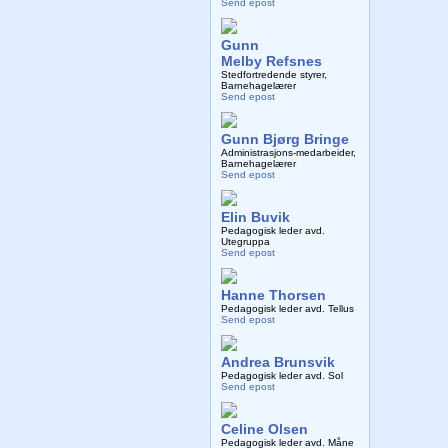
Send epost
Gunn
Melby Refsnes
Stedfortredende styrer,
Barnehagelærer
Send epost
Gunn Bjørg Bringe
Administrasjons-medarbeider,
Barnehagelærer
Send epost
Elin Buvik
Pedagogisk leder avd.
Utegruppa
Send epost
Hanne Thorsen
Pedagogisk leder avd. Tellus
Send epost
Andrea Brunsvik
Pedagogisk leder avd. Sol
Send epost
Celine Olsen
Pedagogisk leder avd. Måne