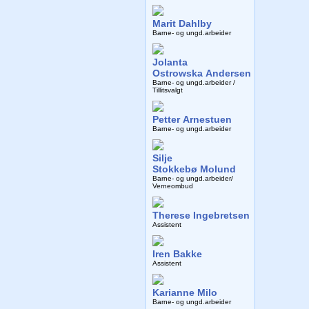
Marit Dahlby
Barne- og ungd.arbeider
Jolanta
Ostrowska Andersen
Barne- og ungd.arbeider /
Tillitsvalgt
Petter Arnestuen
Barne- og ungd.arbeider
Silje
Stokkebø Molund
Barne- og ungd.arbeider/
Verneombud
Therese Ingebretsen
Assistent
Iren Bakke
Assistent
Karianne Milo
Barne- og ungd.arbeider