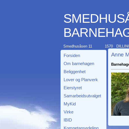
SMEDHUS
BARNEHAG
Smedhusåsen 11
1570 DILLIN
Anne M
Forsiden
Om barnehagen
Barnehage
Beliggenhet
Lover og Planverk
Eierstyret
Samarbeidsutvalget
MyKid
Virke
IBID
Kompetansedeling