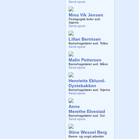
Send epost
Mina Vik Jensen
Pedagogisk leder avd.
Stjerne
Send epost
Lillan Berntsen
Barnehagelærer avd. Tellus
Send epost
Malin Pettersen
Barnehagelærer avd. Måne
Send epost
Henriette Eklund-
Dystebakken
Barnehagelærer avd. Stjerne
Send epost
Anne
Merethe Elvestad
Barnehagelærer avd. Sol
Send epost
Stine Wessel Berg
Barne- og ungd.arbeider