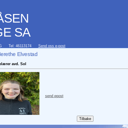
ÅSEN
E SA
G
Tel: 46113174
Send oss e-post
erethe Elvestad
lærer avd. Sol
send epost