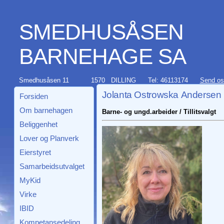
SMEDHUSÅSEN
BARNEHAGE SA
Smedhusåsen 11
1570 DILLING
Tel: 46113174
Send os
Jolanta Ostrowska Andersen
Forsiden
Om barnehagen
Barne- og ungd.arbeider / Tillitsvalgt
Beliggenhet
Lover og Planverk
Eierstyret
Samarbeidsutvalget
MyKid
Virke
IBID
Kompetansedeling