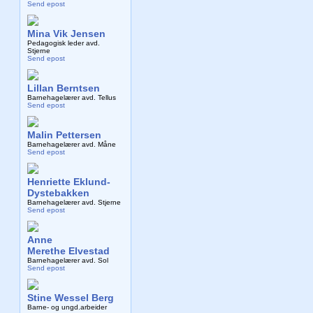
Send epost
Mina Vik Jensen
Pedagogisk leder avd.
Stjerne
Send epost
Lillan Berntsen
Barnehagelærer avd. Tellus
Send epost
Malin Pettersen
Barnehagelærer avd. Måne
Send epost
Henriette Eklund-
Dystebakken
Barnehagelærer avd. Stjerne
Send epost
Anne
Merethe Elvestad
Barnehagelærer avd. Sol
Send epost
Stine Wessel Berg
Barne- og ungd.arbeider