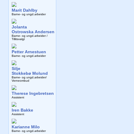
Marit Dahlby
Barne- og ungd.arbeider
Jolanta
Ostrowska Andersen
Barne- og ungd.arbeider /
Tillitsvalgt
Petter Arnestuen
Barne- og ungd.arbeider
Silje
Stokkebø Molund
Barne- og ungd.arbeider/
Verneombud
Therese Ingebretsen
Assistent
Iren Bakke
Assistent
Karianne Milo
Barne- og ungd.arbeider