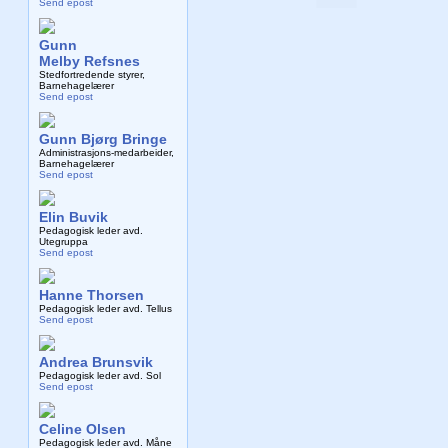
Send epost
Gunn
Melby Refsnes
Stedfortredende styrer,
Barnehagelærer
Send epost
Gunn Bjørg Bringe
Administrasjons-medarbeider,
Barnehagelærer
Send epost
Elin Buvik
Pedagogisk leder avd.
Utegruppa
Send epost
Hanne Thorsen
Pedagogisk leder avd. Tellus
Send epost
Andrea Brunsvik
Pedagogisk leder avd. Sol
Send epost
Celine Olsen
Pedagogisk leder avd. Måne